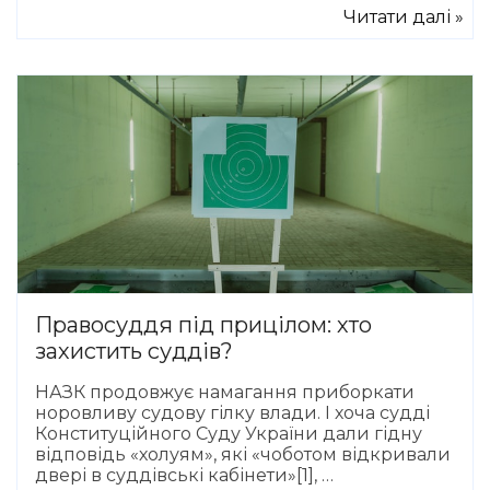
Читати далі »
Правосуддя під прицілом: хто
захистить суддів?
НАЗК продовжує намагання приборкати
норовливу судову гілку влади. І хоча судді
Конституційного Суду України дали гідну
відповідь «холуям», які «чоботом відкривали
двері в суддівські кабінети»[1], …