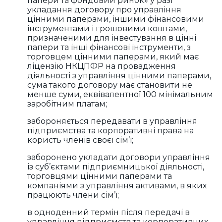
папери та фондовий ринок» у разі
укладання договору про управління
цінними паперами, іншими фінансовими
інструментами і грошовими коштами,
призначеними для інвестування в цінні
папери та інші фінансові інструменти, з
торговцем цінними паперами, який має
ліцензію НКЦПФР на провадження
діяльності з управління цінними паперами,
сума такого договору має становити не
менше суми, еквівалентної 100 мінімальним
заробітним платам;
забороняється передавати в управління
підприємства та корпоративні права на
користь членів своєї сім’ї;
заборонено укладати договори управління
із суб’єктами підприємницької діяльності,
торговцями цінними паперами та
компаніями з управління активами, в яких
працюють члени сім’ї;
в одноденний термін після передачі в
управління підприємств та корпоративних