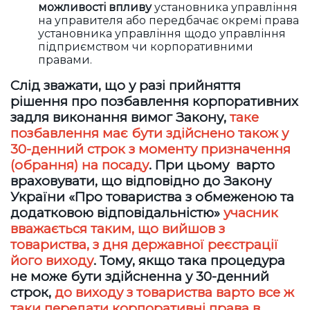
можливості впливу
установника управління
на управителя або передбачає окремі права
установника управління щодо управління
підприємством чи корпоративними
правами.
Слід зважати, що у разі прийняття
рішення про позбавлення корпоративних
задля виконання вимог Закону,
таке
позбавлення має бути здійснено також у
30-денний строк з моменту призначення
(обрання) на посаду
. При цьому варто
враховувати, що відповідно до Закону
України «Про товариства з обмеженою та
додатковою відповідальністю»
учасник
вважається таким, що вийшов з
товариства, з дня державної реєстрації
його виходу
. Тому, якщо така процедура
не може бути здійсненна у 30-денний
строк,
до виходу з товариства варто все ж
таки передати корпоративні права в