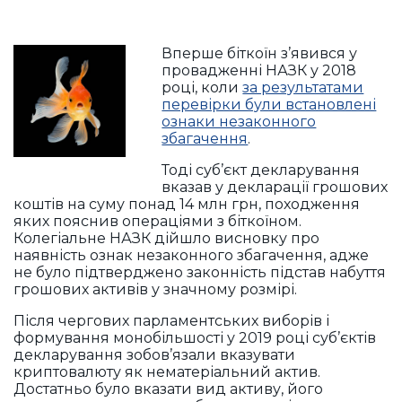
Вперше біткоїн з’явився у
провадженні НАЗК у 2018
році, коли
за результатами
перевірки були встановлені
ознаки незаконного
збагачення
.
Тоді суб’єкт декларування
вказав у декларації грошових
коштів на суму понад 14 млн грн, походження
яких пояснив операціями з біткоїном.
Колегіальне НАЗК дійшло висновку про
наявність ознак незаконного збагачення, адже
не було підтверджено законність підстав набуття
грошових активів у значному розмірі.
Після чергових парламентських виборів і
формування монобільшості у 2019 році суб’єктів
декларування зобов’язали вказувати
криптовалюту як нематеріальний актив.
Достатньо було вказати вид активу, його