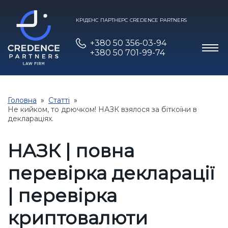
КРІДЕНС ПАРТНЕРС CREDENCE PARTNERS
+380 50 356-03-94
+380 50 701-99-74
Головна
Статті
Не кийком, то дрючком! НАЗК взялося за біткоїни в
деклараціях.
НАЗК | повна
перевірка декларації
| перевірка
криптовалюти