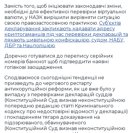
Замість того, щоб ініціювати законодавчі зміни,
необхідні для ефективної перевірки віртуальної
валюти, у НАЗК вирішили вирівняти ситуацію
своєю правозастосовною практикою.
Суб’єктів
декларування закликають надавати адресу
криптогаманців під час перевірки декларацій та
лякають цивільною конфіскацією, судом, НАБУ,
ДБР та Нацполіцією
.
Доречно готуватися до перепису серійних
номерів банкнот щоб підтвердити наявні
готівкові заощадження.
Сподіваємося сьогоднішні тенденції не
призведуть до чергового рестарту
антикорупційної реформи, як це вже було у
випадку з перевірками декларацій суддів
(Конституційний Суд визнав неконституційною
попередню редакцію статті Кримінального
кодексу про недостовірні відомості у декларації)
і покладенням тягаря доказування на
підозрюваного, обвинуваченого
(Конституційний Суд визнав неконституційною