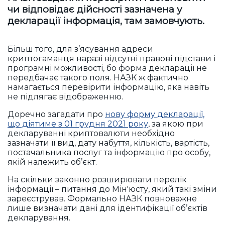
чи відповідає дійсності зазначена у
декларації інформація, там замовчують.
Більш того, для з’ясування адреси
криптогаманця наразі відсутні правові підстави і
програмні можливості, бо форма декларації не
передбачає такого поля. НАЗК ж фактично
намагається перевірити інформацію, яка навіть
не підлягає відображенню.
Доречно загадати про
нову форму декларації,
що діятиме з 01 грудня 2021 року
, за якою при
декларуванні криптовалюти необхідно
зазначати її вид, дату набуття, кількість, вартість,
постачальника послуг та інформацію про особу,
якій належить об’єкт.
На скільки законно розширювати перелік
інформації – питання до Мін'юсту, який такі зміни
зареєстрував. Формально НАЗК повноважне
лише визначати дані для ідентифікації об’єктів
декларування.