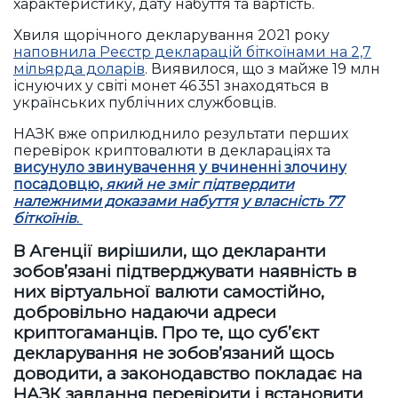
характеристику, дату набуття та вартість.
Хвиля щорічного декларування 2021 року
наповнила Реєстр декларацій біткоїнами на 2,7
мільярда доларів
. Виявилося, що з майже 19 млн
існуючих у світі монет 46 351 знаходяться в
українських публічних службовців.
НАЗК вже оприлюднило результати перших
перевірок криптовалюти в деклараціях та
висунуло звинувачення у вчиненні злочину
посадовцю,
який не зміг підтвердити
належними доказами набуття у власність 77
біткоїнів
.
В Агенції вирішили, що декларанти
зобов’язані підтверджувати наявність в
них віртуальної валюти самостійно,
добровільно надаючи адреси
криптогаманців. Про те, що суб’єкт
декларування не зобов’язаний щось
доводити, а законодавство покладає на
НАЗК завдання перевірити і встановити