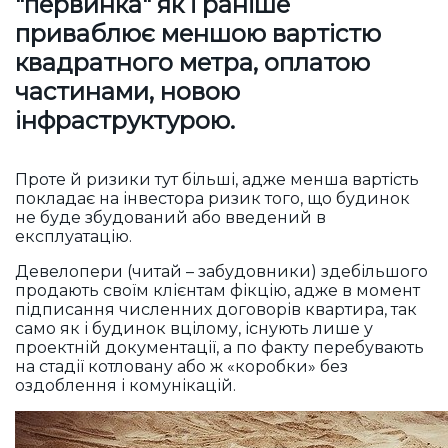
"первинка" як і раніше
приваблює меншою вартістю
квадратного метра, оплатою
частинами, новою
інфраструктурою.
Проте й ризики тут більші, адже менша вартість
покладає на інвестора ризик того, що будинок
не буде збудований або введений в
експлуатацію.
Девелопери (читай – забудовники) здебільшого
продають своїм клієнтам фікцію, адже в момент
підписання численних договорів квартира, так
само як і будинок вцілому, існують лише у
проектній документації, а по факту перебувають
на стадії котловану або ж «коробки» без
оздоблення і комунікацій.