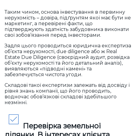
Таким чином, основа інвестування в первинну
нерухомість – довіра, підґрунтям якої має бути не
маркетинг, а перевірені факти, що
підтверджують здатність забудовника виконати
свої зобов’язання перед інвесторами.
Задля цього проводиться юридична експертиза
об’єкта нерухомості, due diligence або ж Real
Estate Due Diligence (своєрідний аудит, розвідка
об’єкту нерухомості та його детальний аналіз),
виявляються «підводні камені» та
забезпечується чистота угоди.
Складові такої експертизи залежать від досвіду і
рівня знань компанії, що його проводить,
водночас обов’язкові складові здебільшого
незмінні.
Перевірка земельної
ділянки.
В інтересах клієнта