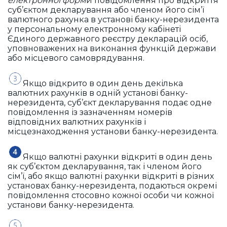
електронної форм
и повідомлення про відкриття
суб’єктом декларування або членом його сім’ї
валютного рахунка в установі банку-нерезидента
у персональному електронному кабінеті
Єдиного державного реєстру декларацій осіб,
уповноважених на виконання функцій держави
або місцевого самоврядування.
Якщо відкрито в один день декілька
валютних рахунків в одній установі банку-
нерезидента, суб’єкт декларування подає одне
повідомлення із зазначенням номерів
відповідних валютних рахунків і
місцезнаходження установи банку-нерезидента.
Якщо валютні рахунки відкриті в один день
як суб’єктом декларування, так і членом його
сім’ї, або якщо валютні рахунки відкриті в різних
установах банку-нерезидента, подаються окремі
повідомлення стосовно кожної особи чи кожної
установи банку-нерезидента.