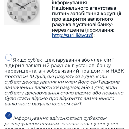
інформування
Національного агентства з
питань запобігання корупції
про відкриття валютного
рахунка в установі банку-
нерезидента (посилання:
http://surl.li/avctd
):
Якщо суб’єкт декларування або член сім’ї
відкрив валютний рахунок в установі банку-
нерезидента, він зобов’язаний повідомити НАЗК
протягом 10 днів, які рахуються з дня, коли
суб’єкт декларування чи член його сім’ї відкрив
зазначений валютний рахунок, або з дня, коли
суб’єкту декларування стало відомо або повинно
було стати відомо про відкриття зазначеного
валютного рахунка членом сім’ї.
Інформування здійснюється суб’єктом
декларування шляхом заповнення відповідної