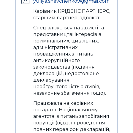
yuliya.shevchenko9@gmail.com
Керівник КРІДЕНС ПАРТНЕРС,
старший партнер, адвокат.
Спеціалізується на захисті та
представництві інтересів в
кримінальних, цивільних,
адміністративних
провадженнях з питань
антикорупційного
законодавства (подання
декларацій, недостовірне
декларування,
необґрунтованість активів,
незаконне збагачення тощо).
Працювала на керівних
посадах в Національному
агентстві з питань запобігання
корупції (відділ проведення
повних перевірок декларацій,